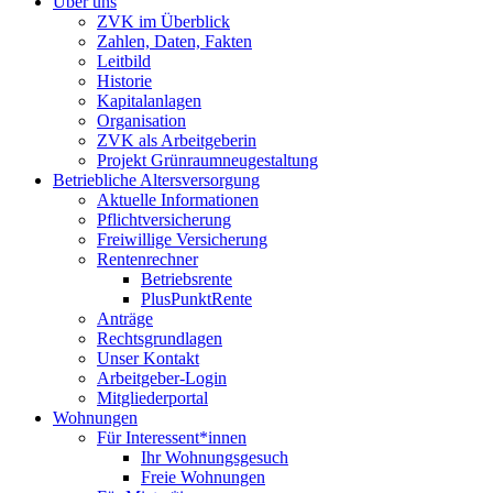
Über uns
ZVK im Überblick
Zahlen, Daten, Fakten
Leitbild
Historie
Kapitalanlagen
Organisation
ZVK als Arbeitgeberin
Projekt Grünraumneugestaltung
Betriebliche Altersversorgung
Aktuelle Informationen
Pflichtversicherung
Freiwillige Versicherung
Rentenrechner
Betriebsrente
PlusPunktRente
Anträge
Rechtsgrundlagen
Unser Kontakt
Arbeitgeber-Login
Mitgliederportal
Wohnungen
Für Interessent*innen
Ihr Wohnungsgesuch
Freie Wohnungen