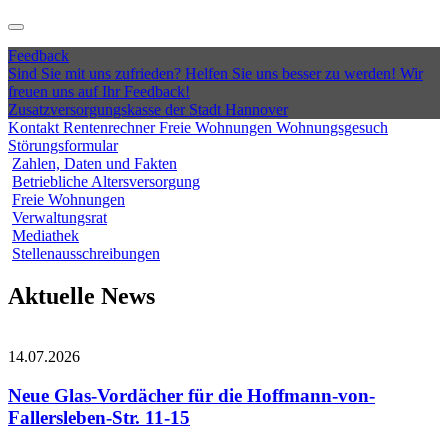
Feedback
Sind Sie mit uns zufrieden? Helfen Sie uns besser zu werden! Wir
freuen uns auf Ihr Feedback!
Zusatzversorgungskasse der Stadt Hannover
Kontakt
Rentenrechner
Freie Wohnungen
Wohnungsgesuch
Störungsformular
Zahlen, Daten und Fakten
Betriebliche Altersversorgung
Freie Wohnungen
Verwaltungsrat
Mediathek
Stellenausschreibungen
Aktuelle News
14.07.2026
Neue Glas-Vordächer für die Hoffmann-von-
Fallersleben-Str. 11-15